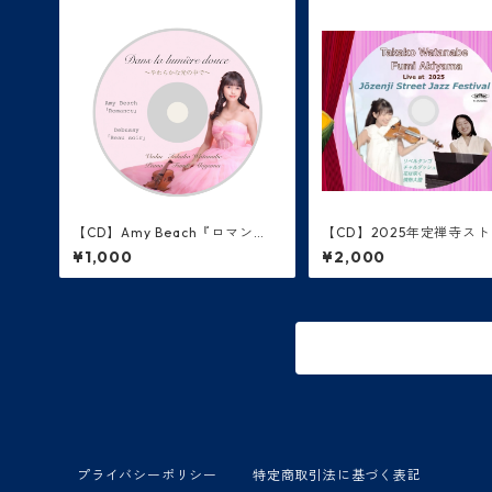
【CD】Amy Beach『ロマン
【CD】2025年定禅寺ス
ス』、Debussy『美しき夕暮
トジャズフェスティバルラ
¥1,000
¥2,000
れ』
D
商品一覧に戻る
プライバシーポリシー
特定商取引法に基づく表記