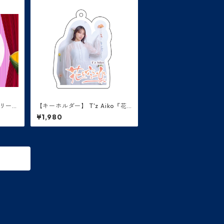
トリー
【キーホルダー】 T'z Aiko『花
イブC
と空楽』アクリルキーホルダー
¥1,980