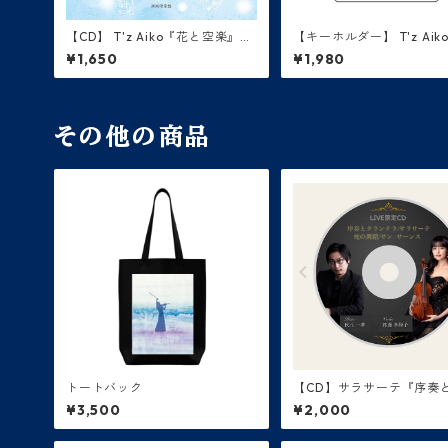
【CD】 T'z Aiko『花と空楽』初
【キーホルダー】 T'z Aik
回限定盤
と空楽』アクリルキーホル
¥1,650
¥1,980
その他の商品
トートバック
【CD】サラサーテ『序奏
ンテラ』、サンサーンス『
¥3,500
¥2,000
舞踏』