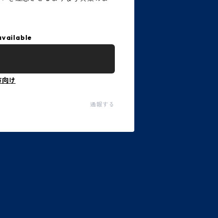
available
方向け
通報する