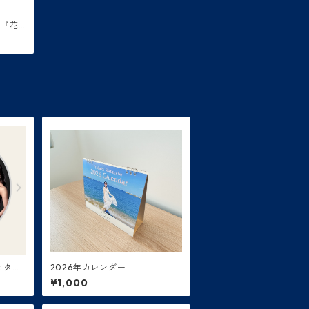
o『花
ダー
とタラ
2026年カレンダー
死の
¥1,000